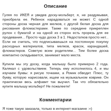
Описание
Гуляя по ИКЕЯ и увидев доску-мольберт, я, не раздумывая,
приобрела ее. Ребенок нарадоваться не может. С одной
стороны доска черная для мелков, с другой белая доска для
рисования фломастерами. Также по середине прикреплен
рулон с бумагой и на одной из сторон есть прорезь для ее
продевания... Просто чудо доска 3 в 1. Недостатков просто нет...
Если не считать, что подписываешься на постоянную покупку
расходных материалов, типа мелков, красок, карандашей,
фломастеров. Советую всем родителям... Тем более доска
компактно складывается, занимает мало места.
Купили мы эту доску, когда малышу было примерно 2 года.
Калякал с удовольствием. Теперь ему исполнилось 4, и мы
изучаем буквы: я рисую точками, а Ромик обводит. Плюс, ту
букву, которую нарисовали, ищем на музыкальном коврике. Он
практически весь алфавит так выучил. Так что обязательно
купите малышу мольберт! Не пожалеете!
Комментарии
Я тоже такую заказала, только в интернет-магазине :=)