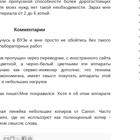
или пропускной способности более дорогостоящих
для моих нужд нет такой необходимости. Зараз мне
териала от 2 до 6 копий.
Комментарии
чусь в ВУЗе и мне просто не обойтись без такого
лабораторных работ.
ыв пропущен через переводчик, с иностранного сайта
 цветной, а черно-белый. цветными эти аппараты
нако как сервис-инженер дополню, что техника
экономична, имеет смысл покупать аппараты этой
 и небольших нагрузок
ак пишет.Мне понравился. Хотя я об этом аппарате
ная линейка небольших копиров от Canon. Часто
иях, где их испльозуют как полноценный копир -
мом смысле слова.