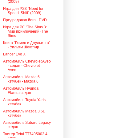
(2009)
Игра для PS3 "Need for
Speed: Shift" (2009)
Предродовая йога - DVD
Игра для PC "The Sims 3:
Мир приключений (The
Sims...
Книга "Ромео и Джульетта"
- Уильям Шекспир
Lancer Evo X
Автомобиль Chevrolet Aveo
- седан - Chevrolet
Aveo...
Автомобиль Mazda 6
хэтчбек - Mazda 6
Автомобиль Hyundai
Elantra седан
Автомобиль Toyota Yaris
хэтчбек
Автомобиль Mazda 3 5D
хэтчбек
Автомобиль Subaru Legacy
седан
Тостер Tefal TT7495002 4-