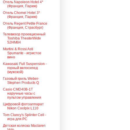
Отель Napoleon Hotel 4*
(Франция, Париж)
Отель Chomel Hotel 3*
(Франция, Париж)
Отель Regent Petite France
(Франция, Страсбург)
Телевизор проекционный
Toshiba TheaterWide
52HM84
Martini & Rossi Asti
Spumante - игристое
вино
Kawasaki Full Suspension -
горный велосипед
(мужской)
Газовый гриль Weber-
Stephen Products Q
Casio CMD40B-1T
наручные часы с
пультом управления
Цифровой фотоаппарат
Nikon Coolpix L110
Tom Clancy's Splinter Cell -
игра для PC
Детская коляска Maclaren
Volo