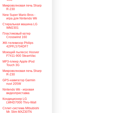
Микроволновая печь Sharp
R-230
New Super Mario Bros -
игра для Nintendo Wii
Стиральная машина LG
WM2301
Пластиковый катер
Crosswind 160
ЖК-телевизор Philips
42PFL5704DF7
Моющий пылесос Hoover
F7411-900 SteamVac
MP3-плеер Apple iPod
Touch 3G
Микроволновая печь Sharp
R-230
GPS-навигатор Garmin
nuvi 205W
Nintendo Wii - игровая
видеоприставка
Кондиционер LG
LWHD7000 Thru-Wall
Сплит-система Mitsubishi
Mr. Slim MXZ30TN