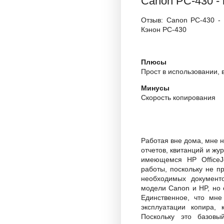
Canon PC-430 -
Отзыв: Canon PC-430 -
Кэнон PC-430
Плюсы
Прост в использовании,
Минусы
Скорость копирования
Работая вне дома, мне 
отчетов, квитанций и жу
имеющемся HP OfficeJe
работы, поскольку не п
необходимых документо
модели Canon и HP, но 
Единственное, что мне
эксплуатации копира,
Поскольку это базовы