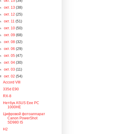
►
окт. 15
(39)
►
окт. 13
(38)
►
окт. 12
(25)
►
окт. 11
(51)
►
окт. 10
(50)
►
окт. 09
(68)
►
окт. 08
(32)
►
окт. 06
(29)
►
окт. 05
(47)
►
окт. 04
(30)
►
окт. 03
(11)
▼
окт. 02
(54)
Accord VIII
335d E90
RX-8
Нетбук ASUS Eee PC
1000HE
Цифровой фотоаппарат
Canon PowerShot
SD980 IS
H2