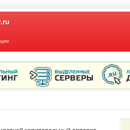
.ru
ации