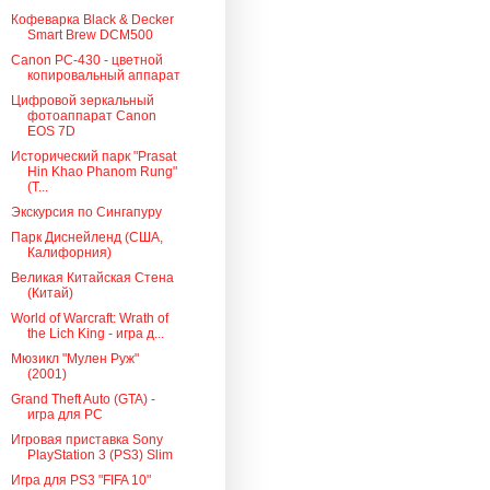
Кофеварка Black & Decker
Smart Brew DCM500
Canon PC-430 - цветной
копировальный аппарат
Цифровой зеркальный
фотоаппарат Canon
EOS 7D
Исторический парк "Prasat
Hin Khao Phanom Rung"
(Т...
Экскурсия по Сингапуру
Парк Диснейленд (США,
Калифорния)
Великая Китайская Стена
(Китай)
World of Warcraft: Wrath of
the Lich King - игра д...
Мюзикл "Мулен Руж"
(2001)
Grand Theft Auto (GTA) -
игра для PC
Игровая приставка Sony
PlayStation 3 (PS3) Slim
Игра для PS3 "FIFA 10"